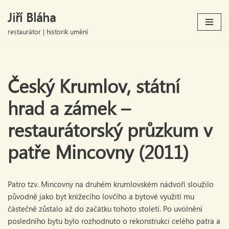
Jiří Bláha
Přeskočit
restaurátor | historik umění
na
obsah
Český Krumlov, státní
hrad a zámek –
restaurátorský průzkum v
patře Mincovny (2011)
Patro tzv. Mincovny na druhém krumlovském nádvoří sloužilo
původně jako byt knížecího lovčího a bytové využití mu
částečně zůstalo až do začátku tohoto století. Po uvolnění
posledního bytu bylo rozhodnuto o rekonstrukci celého patra a